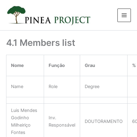
Skip
to
content
4.1 Members list
Nome
Função
Grau
%
Name
Role
Degree
Luis Mendes
Godinho
Inv.
DOUTORAMENTO
6
Milheiriço
Responsável
Fontes