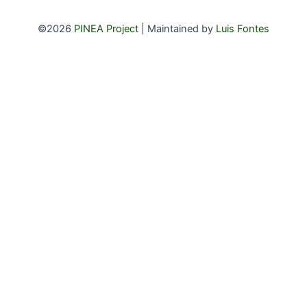
c
h
©2026
PINEA Project
| Maintained by
Luis Fontes
f
o
r
: