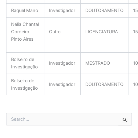
Raquel Mano
Investigador
DOUTORAMENTO
15
Nélia Chantal
Cordeiro
Outro
LICENCIATURA
15
Pinto Aires
Bolseiro de
Investigador
MESTRADO
1
Investigação
Bolseiro de
Investigador
DOUTORAMENTO
1
Investigação
S
e
a
r